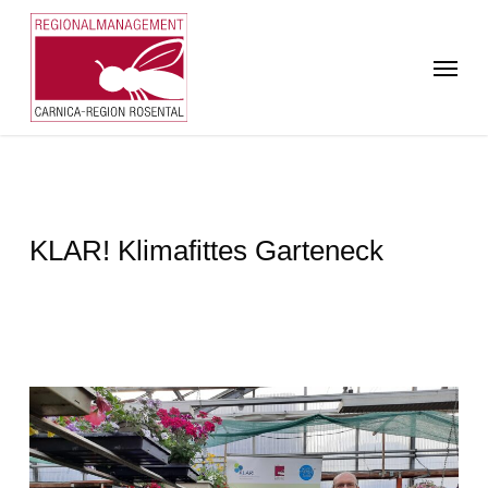
Skip
to
Menu
main
content
KLAR! Klimafittes Garteneck