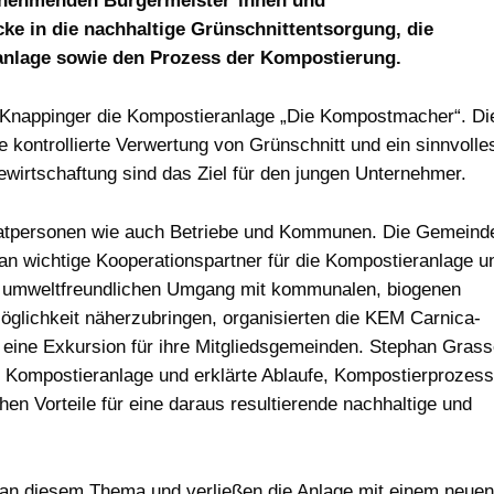
eilnehmenden Bürgermeister*innen und
cke in die nachhaltige Grünschnittentsorgung, die
nlage sowie den Prozess der Kompostierung.
 Knappinger die Kompostieranlage „Die Kompostmacher“. Di
 kontrollierte Verwertung von Grünschnitt und ein sinnvolle
irtschaftung sind das Ziel für den jungen Unternehmer.
ivatpersonen wie auch Betriebe und Kommunen. Die Gemeind
an wichtige Kooperationspartner für die Kompostieranlage u
nd umweltfreundlichen Umgang mit kommunalen, biogenen
glichkeit näherzubringen, organisierten die KEM Carnica-
eine Exkursion für ihre Mitgliedsgemeinden. Stephan Grass
e Kompostieranlage und erklärte Ablaufe, Kompostierprozess
en Vorteile für eine daraus resultierende nachhaltige und
e an diesem Thema und verließen die Anlage mit einem neuen