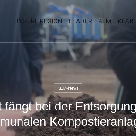
UNSERE REGION
LEADER
KEM
KLAR!
KEM-News
t fängt bei der Entsorgun
mmunalen Kompostieranl