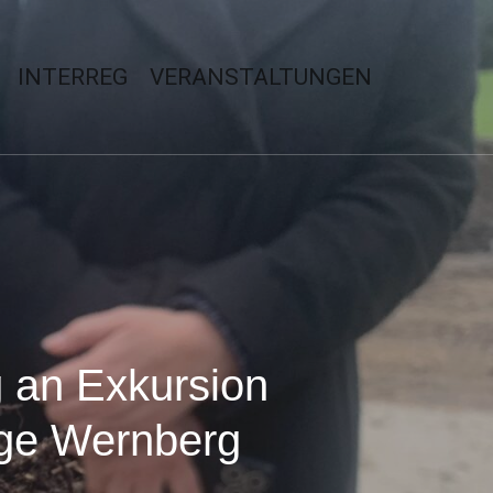
INTERREG
VERANSTALTUNGEN
g an Exkursion
age Wernberg