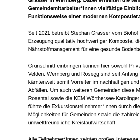
Grasser in Wernberg. Dabei erhielten die t
Gemeindemitarbeiter*innen vielfältige Einbli
Funktionsweise einer modernen Kompostiera
Seit 2021 betreibt Stephan Grasser vom Biohof
Erzeugung qualitativ hochwertiger Komposte, die
Nährstoffmanagement für eine gesunde Bodenbew
Grünschnitt einbringen können hier sowohl Pr
Velden, Wernberg und Rosegg sind seit Anfang 
kärntenweit somit Vorreiter im nachhaltigen u
Abfällen. Um auch weiteren Gemeinden diese Mö
Rosental sowie die KEM Wörthersee-Karolinger 
führte die Exkursionsteilnehmer*innen durch di
Möglichkeiten für Gemeinden sowie die zahlreich
umweltfreundliche Kreislaufwirtschaft.
Alle Teilnehmer*innen zeigten großes Interess