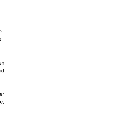
e
s
en
nd
er
e,