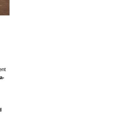
ent
a-
d