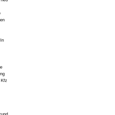
e
cen
In
ie
ung
 Kfz
rund