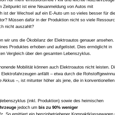
m Zeitpunkt ist eine Neuanmeldung von Autos mit
 ist der Wechsel auf ein E-Auto um so vieles besser für di
or? Müssen dafür in der Produktion nicht so viele Ressour
ch nicht auszahlt?
 wir uns die Ökobilanz der Elektroautos genauer ansehen. 
nes Produktes erhoben und aufgelistet. Dies ermöglicht in
ten Vergleich über den gesamten Lebenszyklus.
onende Mobilität können auch Elektroautos nicht leisten. D
n Elektrofahrzeugen anfällt – etwa durch die Rohstoffgewinn
 Akkus –, ist mitunter höher als jene, die in konventionellen
ebenszyklus (inkl. Produktion) sowie des heimischen
ahrzeuge
jedoch um
bis zu 90% weniger
fz. So emittiert ein benzinbetriebener Kompaktklassewagen 