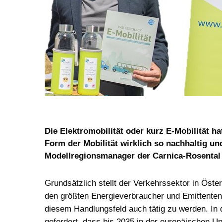
Die Elektromobilität oder kurz E-Mobilität h
Form der Mobilität wirklich so nachhaltig un
Modellregionsmanager der Carnica-Rosental 
Grundsätzlich stellt der Verkehrssektor in Öste
den größten Energieverbraucher und Emittenten v
diesem Handlungsfeld auch tätig zu werden. In d
gefordert, dass bis 2035 in der europäischen U