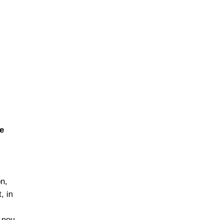
e
n,
, in
 neu