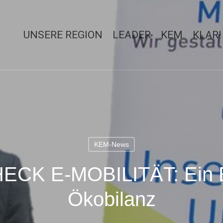
UNSERE REGION
LEADER
KEM
KLAR!
KEM-News
K E-MOBILITÄT: Ein Bl
Ökobilanz