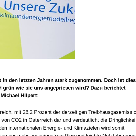
at in den letzten Jahren stark zugenommen. Doch ist dies
d grün wie sie uns angepriesen wird? Dazu berichtet
Michael Hilpert:
rreich, mit 28,2 Prozent der derzeitigen Treibhausgasemissio
on CO2 in Österreich dar und verdeutlicht die Dringlichkeit
en internationalen Energie- und Klimazielen wird somit
nion nur mehr emissionsfreie Pkw und leichte Nutzfahrzeuge