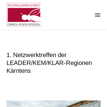
Skip
to
Menu
main
content
1. Netzwerktreffen der
LEADER/KEM/KLAR-Regionen
Kärntens