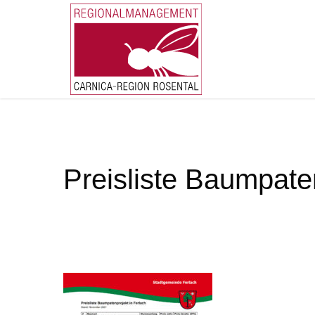
Skip
to
main
content
Preisliste Baumpate