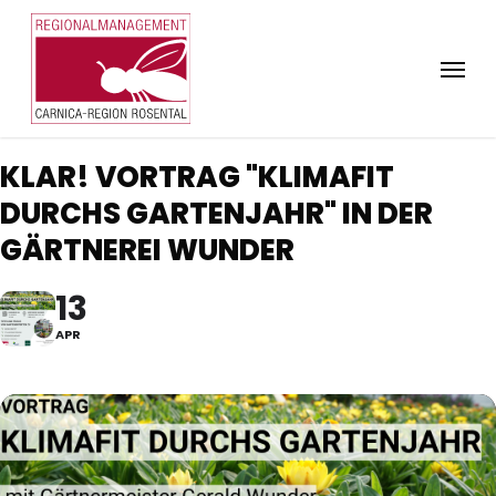
Skip
to
Menu
main
content
KLAR! VORTRAG "KLIMAFIT
DURCHS GARTENJAHR" IN DER
GÄRTNEREI WUNDER
13
APR