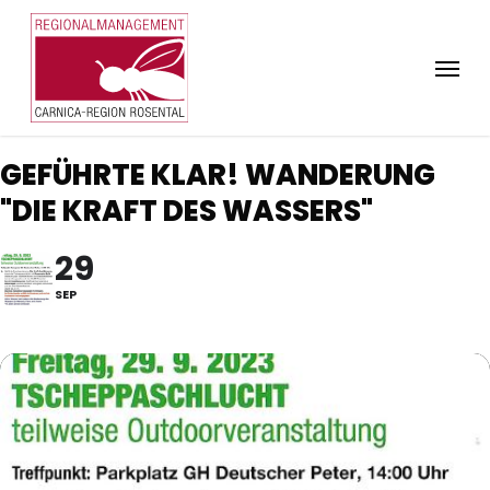
Skip
to
Menu
main
content
GEFÜHRTE KLAR! WANDERUNG
"DIE KRAFT DES WASSERS"
29
SEP